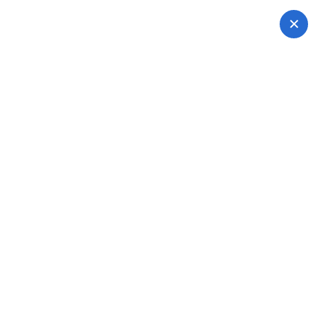
登录平台
✕
标签云列表
按标签聚合浏览相关文章
体育平台 - 足球队伤病名单更新：关键球员恢复情况与