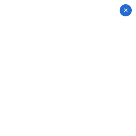
登录平台
✕
标签云列表
按标签聚合浏览相关文章
皇马巴萨关键球员状态对比，欧冠晋级影响分析