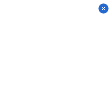
登录平台
✕
标签云列表
按标签聚合浏览相关文章
皇马核心中场状态波动，欧冠晋级悬念加剧分析 - 体育