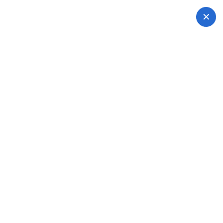
登录平台
✕
英超联赛积分榜 体育平台
最新排名变化分析
2026-05-26
体育平台
行业资讯
FAQ